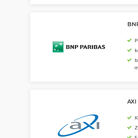
BNP
P
k
b
m
AXI
K
Z
S