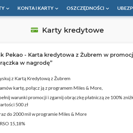
TY
KONTA I KARTY
OSZCZĘDNOŚCI
UBEZP
Karty kredytowe
k Pekao - Karta kredytowa z Żubrem w promocj
rączka w nagrodę”
yskuj z Kartą Kredytową z Żubrem
amów kartę, połącz ją z programem Miles & More,
pełnij warunki promocji i zgarnij obrączkę płatniczą ze 100% zniż
artości 500 zł
raz do 2000 mil w programie Miles & More
RSO 15,18%