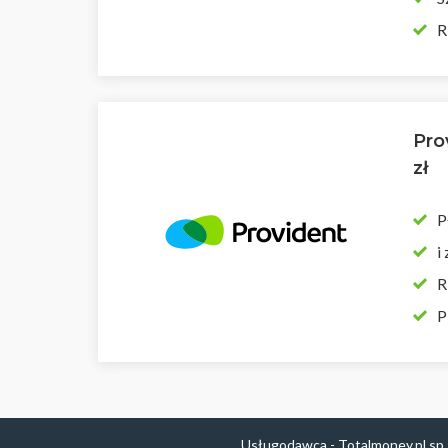
R
Pro
zł
P
i
R
P
Usługodawca - Totalmoney.pl sp.