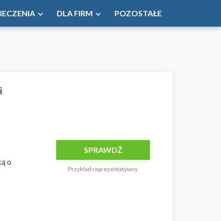
IECZENIA
DLA FIRM
POZOSTAŁE
i
SPRAWDŹ
ką o
Przykład reprezentatywny