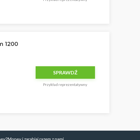
m 1200
SPRAWDŹ
Przykład reprezentatywny
ney2Money
i zarabiaj razem z nami.