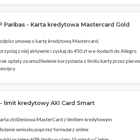
 Paribas - Karta kredytowa Mastercard Gold
odpisz umowę o kartę kredytową Mastercard,
orzystaj z niej aktywnie i zyskaj do 450 zł w e-kodach do Allegro
rak opłaty za umożliwienie korzystania z limitu karty przez pierw
iesięcy
 - limit kredytowy AXI Card Smart
arta zbliżeniowa MasterCard z limitem kredytowym
łożenie wniosku poprzez formularz online
zybki przelew 60% limitu w ciągu 15 minut u Ciebie