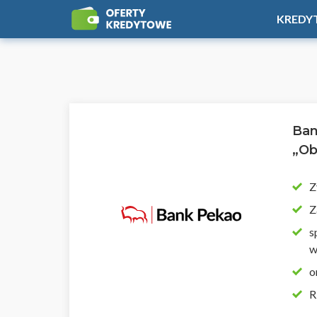
KREDY
Ban
„Ob
Z
Z
s
w
o
R