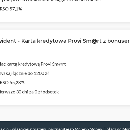
RSO 57,1%
vident - Karta kredytowa Provi Sm@rt z bonuse
łać kartą kredytową Provi Sm@rt
 zyskaj łącznie do 1200 zł
RSO 55,28%
ierwsze 30 dni za 0 zł odsetek
 z o.o - właściciel programu partnerskiego Money2Money.
Dołącz do Mo